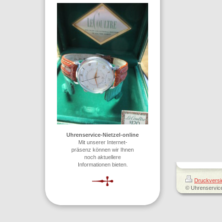
Uhrenservice-Nietzel-online
Mit unserer Internet-
präsenz können wir Ihnen
noch aktuellere
Informationen bieten.
Druckversi
© Uhrenservic