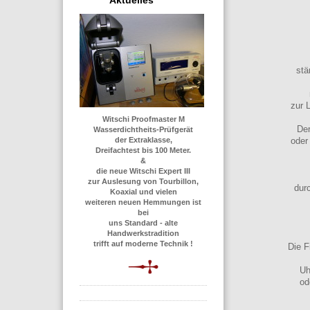
Aktuelles
stä
zur 
Witschi Proofmaster M
Der
Wasserdichtheits-Prüfgerät
der Extraklasse,
oder
Dreifachtest bis 100 Meter.
&
die neue Witschi Expert III
zur Auslesung von Tourbillon,
durc
Koaxial und vielen
weiteren neuen Hemmungen ist
bei
uns Standard - alte
Handwerkstradition
trifft auf moderne Technik !
Die F
Uh
od